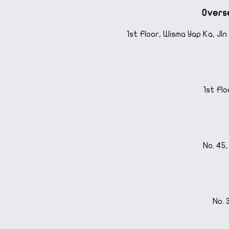
Overs
1st Floor, Wisma Yap Ka, Jl
1st Flo
No. 45,
No. 