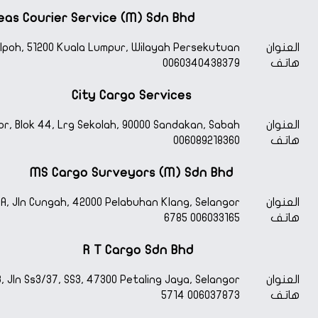
eas Courier Service (M) Sdn Bhd
العنوان
n Ipoh, 51200 Kuala Lumpur, Wilayah Persekutuan
هاتف
0060340438379
City Cargo Services
العنوان
or, Blok 44, Lrg Sekolah, 90000 Sandakan, Sabah
هاتف
006089218360
MS Cargo Surveyors (M) Sdn Bhd
العنوان
 A, Jln Cungah, 42000 Pelabuhan Klang, Selangor
هاتف
006033165 6785
R T Cargo Sdn Bhd
العنوان
3, Jln Ss3/37, SS3, 47300 Petaling Jaya, Selangor
هاتف
006037873 5714