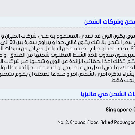
حن وشركات الشحن
لتسوق يكون الوزن قد تعدي المسموح بة علي شركات الطيران و 
جرام الواحد , و بالامكان شحنها بسعر اقل بكثير و لا يتجاوز 20 رنجت للكيلو جرام , حيث يمكن التواصل مع اي من
و سيرسلون مندوب لاخذ الشنط المطلوب شحنها من الفندق . و 
كانكم كذلك اخذ الحقائب الزائدة عن الوزن و شحنها عبر شركات 
شراء تذكرة اخري لشخص اخر و عندها تصحتة ان يقوم بشحنها
ت الشحن في ماليزيا
Singapore 
No. 2, Ground Floor, Arked Padunga