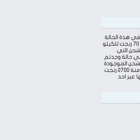
في هذة الحالة
لا يفضل شحن الاغراض معكم مباشرة علي نفس الطائرة لان سعر الشحن بلا شك يكون غالي جدا و يتراوح سعرة بين 60 الي 70 رنجت للكيلو
 شركات الشحن التي
في حالة وجدتم
الشحن الموجودة
في المطار و المتوفرة في الدور الرابع , وللفائدة اذكر احد العملاء و الذي اتصل بي و اخبرني ان لدية حقيبة زائدة و طلبوا منة 2700 رنجت
 عبر احد