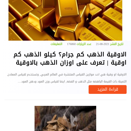
تاريخ النشر
2021-08-21
عدد الزيارات
176860
التعليقات
الاوقية الذهب كم جرام؟ كيلو الذهب كم
اوقية | تعرف على اوزان الذهب بالاوقية
الاوقية او وقية هي احد موازين القياس المنتشرة في العالم العربي, وتستخدم لقياس المعادن
الثمينة ذات القيمة الباهضه مثل الذهب و الفضه, ايضا لقياس وزن العود ودهن العود....
قراءة المزيد