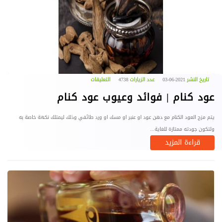
تاريخ النشر
2021-06-03
عدد الزيارات
4738
التعليقات
عود كنام | فوائد وعيوب عود كنام
يتم مزج العود الكنام مع دهن عود او عنبر او مسك او ورد طائفي وذلك ليمتلك نكهة خاصة به
ولتكون جودته ممتازة للغاية...
قراءة المزيد