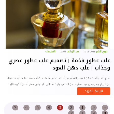
تاريخ النشر
2021-05-10
عدد الزيارات
10105
التعليقات
علب عطور فخمة | تصميم علب عطور عصري
وجذاب | علب دهن العود
تتنوع علب زجاجات دهن العود والعطور وايضاً علب عطور فخمه. حيث أنك ستجد علب بخور مصنوعة
من الزجاج وعلب بخور عود مصنوعة من النحاس، بالإضافة الى علبة بخور مصنوعة من الكريستال...
قراءة المزيد
7
6
5
4
3
2
1
<
|<
>|
>
9
8