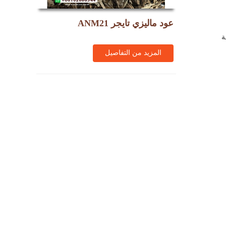
عود ماليزي تايجر ANM21
ة
المزيد من التفاصيل