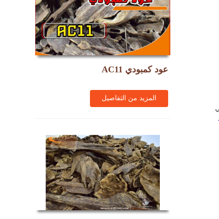
عود كمبودي AC11
المزيد من التفاصيل
ي