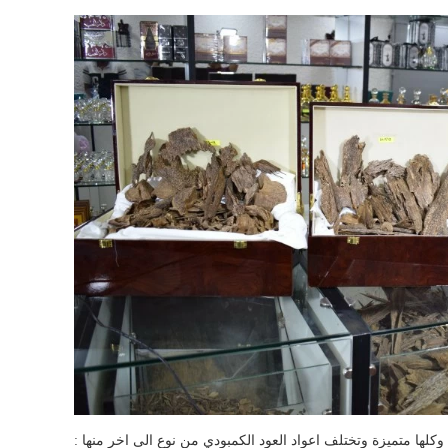
وكلها متميزة وتختلف اعواد العود الكمبودي من نوع الى اخر منها :