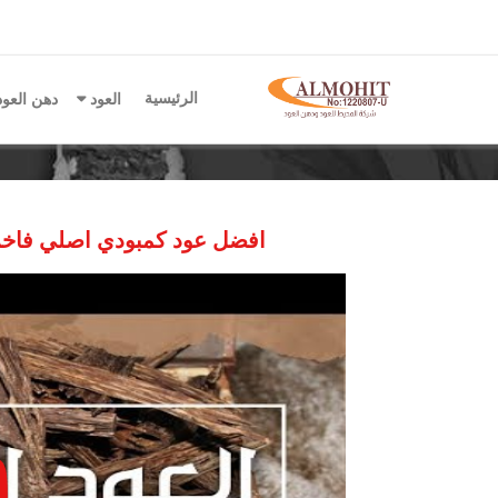
الرئيسية
العود
دهن العو
افضل عود كمبودي اصلي فاخر 