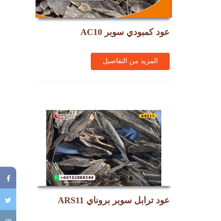
عود كمبودي سوبر AC10
المزيد من التفاصيل
عود ترابل سوبر بروناي ARS11