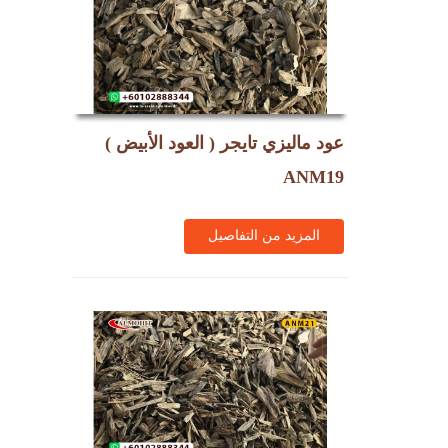
عود ماليزي تايجر ( العود الأبيض )
ANM19
المزيد من التفاصيل