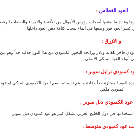
العود الغطاس
:
درها وعادة ما يقتنيها أصحاب رؤوس الأموال من الأغنياء والامراء والطبقات الرفيع
سر العود فور وضعها في الماء بسبب كثافة دهن العود داخلها
و الازرق :
 فاخر للغاية ونادر ورائحة البخور الكمبودي من هذا النوع جذابة جداً وهو من
ى أنواع العود الملكي الاصلي
د كمبودي ترابل سوبر :
دة العود الممتازة جداً وعادة ما يتم تسميته باسم العود الكمبودي الملكي او عود
كمبودي ملكي
عود الكمبودي دبل سوبر :
ستخدامها في دول الخليج العربي بشكل كبير هو عود كمبودي دبل سوبر
 عود كمبودي متوسط :