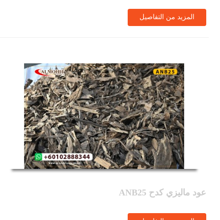
المزيد من التفاصيل
عود ماليزي كدح ANB25