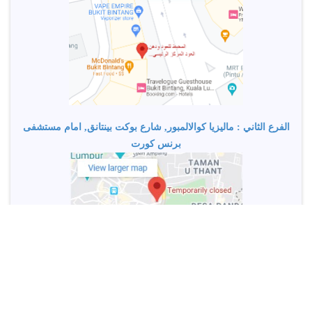
الفرع الثاني : ماليزيا كوالالمبور, شارع بوكت بينتانق, امام مستشفى
برنس كورت
كل الحقوق محفوظة لدى شركة المحيط للعود ودهن العود
© 2026