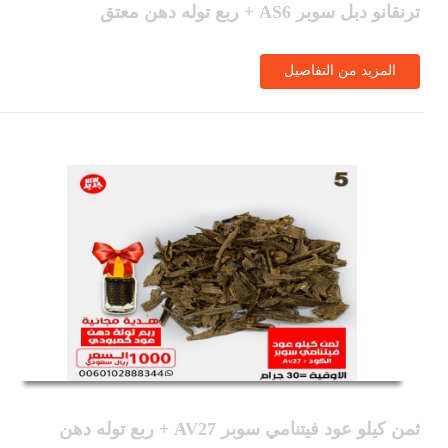
ترنقانو دبل سوبر AS6 + ربع توله دهن معتق
المزيد من التفاصيل
ثمن كيلو عود فيتنامي سوبر AV27 + ربع توله دهن