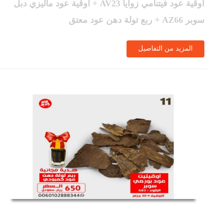
اوقية عود فيتنامي زوايا AV23 + اوقية عود ماليزي دبل
سوبر AZ66 + ربع تولة دهن عود معتق
المزيد من التفاصيل