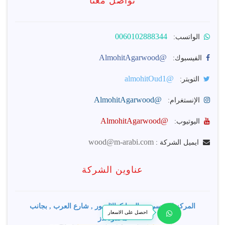
تواصل معنا
0060102888344
الواتسب:
@AlmohitAgarwood
الفيسبوك:
@almohitOud1
التويتر:
@AlmohitAgarwood
الإنستغرام:
@AlmohitAgarwood
اليوتيوب:
wood@m-arabi.com
ايميل الشركة :
عناوين الشركة
المركز الرئيسى : ماليزيا كوالالمبور , شارع العرب , بجانب
احصل على الاسعار
ماكدونالدز