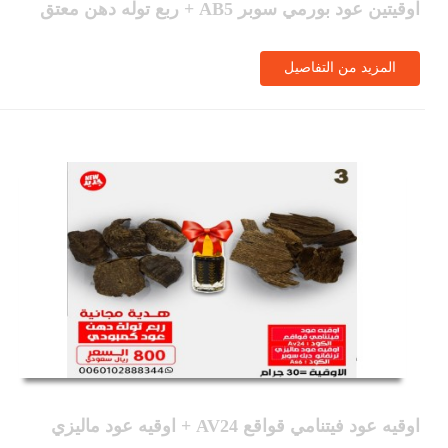
اوقيتين عود بورمي سوبر AB5 + ربع توله دهن معتق
المزيد من التفاصيل
اوقيه عود فيتنامي قواقع AV24 + اوقيه عود ماليزي