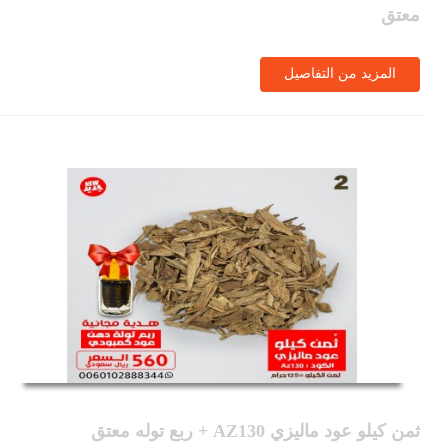
معتق
المزيد من التفاصيل
ثمن كيلو عود ماليزي AZ130 + ربع توله معتق