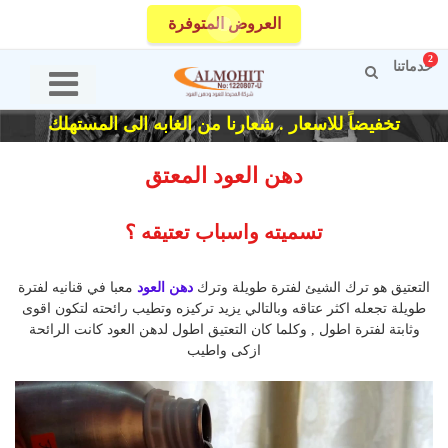
العروض المتوفرة
2
خدماتنا
تخفيضاً للاسعار . شعارنا من الغابه الى المستهلك
دهن العود المعتق
تسميته واسباب تعتيقه ؟
التعتيق هو ترك الشيئ لفترة طويلة وترك
دهن العود
معبا في قنانيه لفترة
طويلة تجعله اكثر عتاقه وبالتالي يزيد تركيزه وتطيب رائحته لتكون اقوى
وثابتة لفترة اطول , وكلما كان التعتيق اطول لدهن العود كانت الرائحة
ازكى واطيب