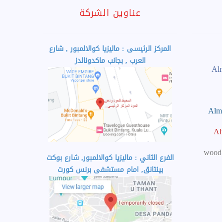
عناوين الشركة
المركز الرئيسى : ماليزيا كوالالمبور , شارع
العرب , بجانب ماكدونالدز
wood
الفرع الثاني : ماليزيا كوالالمبور, شارع بوكت
بينتانق, امام مستشفى برنس كورت