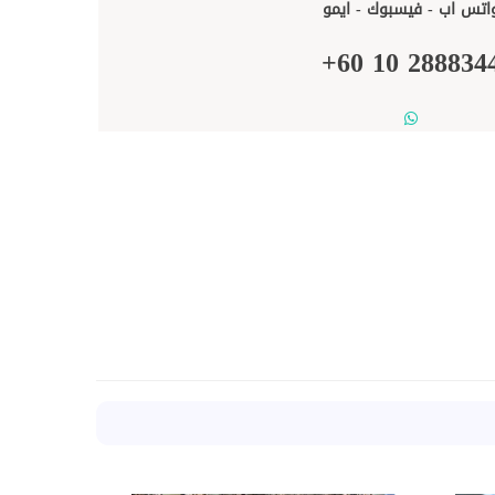
اتس اب - فيسبوك - ايمو
+
60
10
288834