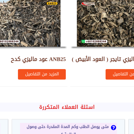
ليزي تايجر ( العود الأبيض )
عود ماليزي كدح ANB25
ANM19
من التفاصيل
المزيد من التفاصيل
اسئلة العملاء المتكررة
متى يوصل الطلب وكم المدة المقدرة حتى وصول