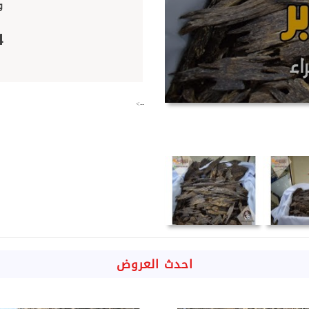
و
4
-->
احدث العروض