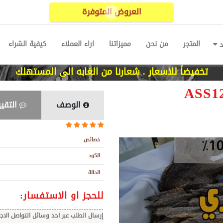
العروض المتوفرة
المتجر
من نحن
مميزاتنا
اراء العملاء
كيفية الشراء
د
تخفيضاً للاسعار . شعارنا من الغابه الى المستهلك
الوصف
التقيي
خصائص
الكود
الحالة
للحجز او الاستفسار:
إرسال الطلب عبر احد وسائل التواصل الا