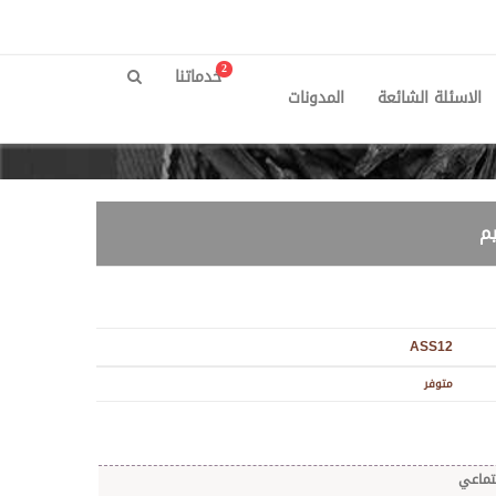
2
خدماتنا
الاسئلة الشائعة
المدونات
م
ASS12
متوفر
جتماعي