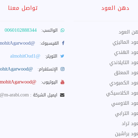
دهن العود
تواصل معنا
0060102888344
الواتسب:
ن العود
د الماليزي
@AlmohitAgarwood
الفيسبوك:
ود الهندي
@almohitOud1
التويتر:
د التايلاندي
@AlmohitAgarwood
الإنستغرام:
ود المعتق
@AlmohitAgarwood
ود الكمبودي
اليوتيوب:
ود الكلاسيكي
@m-arabi.com
ايميل الشركة :
ود اللاوسي
د الترابي
د تراد
ود براشين