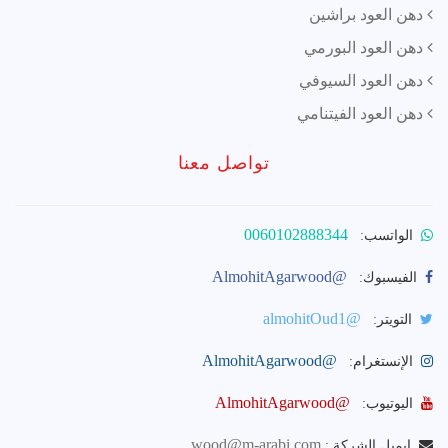
دهن العود براشين
دهن العود البورمي
دهن العود السيوفي
دهن العود الفيتنامي
تواصل معنا
0060102888344
الواتسب:
@AlmohitAgarwood
الفيسبوك:
@almohitOud1
التويتر:
@AlmohitAgarwood
الإنستغرام:
@AlmohitAgarwood
اليوتيوب:
wood@m-arabi.com
ايميل الشركة :