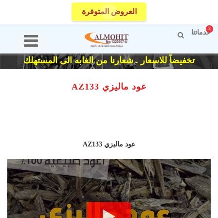
العروض المتوفرة
2
خدماتنا
تخفيضاً للاسعار . شعارنا من الغابه الى المستهلك
عود ماليزي AZ133
عود ماليزي AZ
133