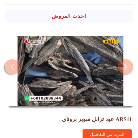
احدث العروض
عود ترابل سوبر بروناي ARS11
المزيد من التفاصيل