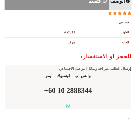
الوصف
التقييم
خصائص
AZ133
الكود
الحالة
متوفر
للحجز او الاستفسار:
إرسال الطلب عبر احد وسائل التواصل الاجتماعي
واتس اب - فيسبوك - ايمو
+
60
10
2888344
-->