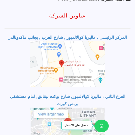
عناوين الشركة
المركز الرئيسى : ماليزيا كوالالمبور , شارع العرب , بجانب ماكدونالدز
الفرع الثاني : ماليزيا كوالالمبور, شارع بوكت بينتانق, امام مستشفى
برنس كورت
احصل على الاسعار