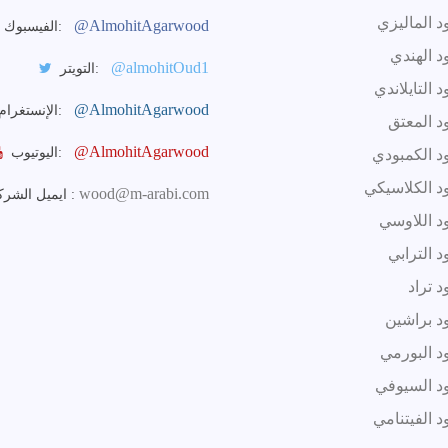
د الماليزي
@AlmohitAgarwood
الفيسبوك:
د الهندي
@almohitOud1
التويتر:
 التايلاندي
@AlmohitAgarwood
الإنستغرام:
د المعتق
@AlmohitAgarwood
اليوتيوب:
د الكمبودي
د الكلاسيكي
wood@m-arabi.com
ايميل الشركة :
د اللاوسي
 الترابي
 تراد
د براشين
د البورمي
د السيوفي
 الفيتنامي