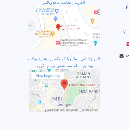
العرب , بجانب ماكدونالدز
الفرع الثاني : ماليزيا كوالالمبور, شارع بوكت
بينتانق, امام مستشفى برنس كورت