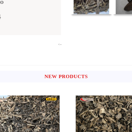
MO
4
-->
NEW PRODUCTS