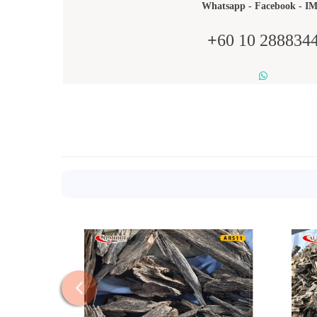
Whatsapp - Facebook - I
+
60
10
288834