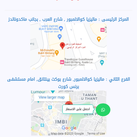
المركز الرئيسى : ماليزيا كوالالمبور , شارع العرب , بجانب ماكدونالدز
الفرع الثاني : ماليزيا كوالالمبور, شارع بوكت بينتانق, امام مستشفى
برنس كورت
احصل على الاسعار