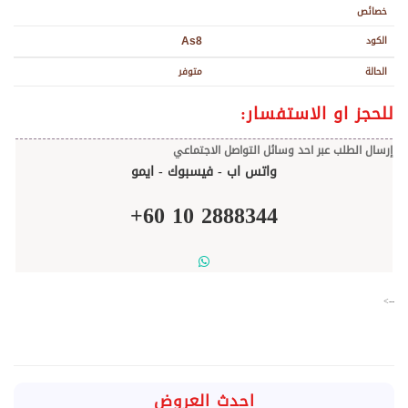
خصائص
الكود
As8
الحالة
متوفر
للحجز او الاستفسار:
إرسال الطلب عبر احد وسائل التواصل الاجتماعي
واتس اب - فيسبوك - ايمو
+
60
10
2888344
-->
احدث العروض