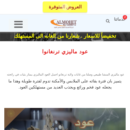
العروض المتوفرة
2
خدماتنا
تخفيضاً للاسعار . شعارنا من الغابه الى المستهلك
عود ماليزي ترنغانوا
عود ماليزي المنشا طبيعي وصلنا من غابات ولاية ترنغانو اجمل العود الماليزي يمتاز بثبات في رائحته
يتميز بان فترة بقائه على الملابس والأمكنة تدوم لفترة طويلة وهذا ما
يجعله عود فخم ورائع ويجذب العديد من مستهلكين العود.