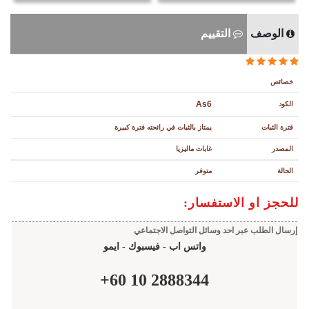
الوصف
التقييم
خصائص
As6
الكود
فترة الثبات
يمتاز بالثبات في رائحته فترة كبيرة
المصدر
غابات ماليزيا
الحالة
متوفر
للحجز او الاستفسار:
إرسال الطلب عبر احد وسائل التواصل الاجتماعي
واتس اب - فيسبوك - ايمو
+
60
10
2888344