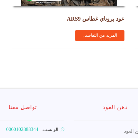
عود بروناي غطاس ARS9
المزيد من التفاصيل
دهن العود
تواصل معنا
0060102888344
الواتسب:
 العود