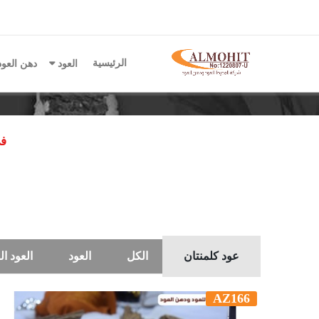
الرئيسية
العود
دهن العو
في
عود كلمنتان
الكل
العود
العود ا
AZ166