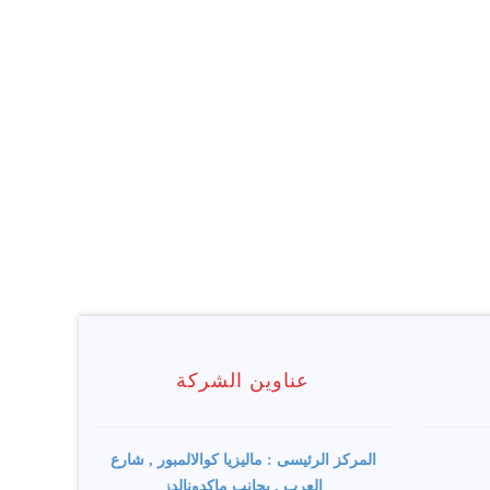
عناوين الشركة
المركز الرئيسى : ماليزيا كوالالمبور , شارع
العرب , بجانب ماكدونالدز