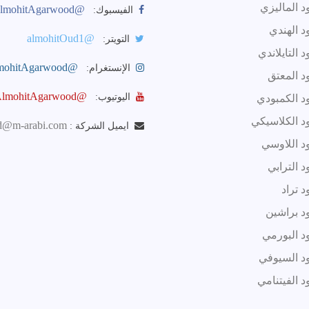
د الماليزي
@AlmohitAgarwood
الفيسبوك:
د الهندي
@almohitOud1
التويتر:
 التايلاندي
@AlmohitAgarwood
الإنستغرام:
د المعتق
@AlmohitAgarwood
اليوتيوب:
د الكمبودي
د الكلاسيكي
@m-arabi.com
ايميل الشركة :
د اللاوسي
 الترابي
 تراد
د براشين
د البورمي
د السيوفي
 الفيتنامي