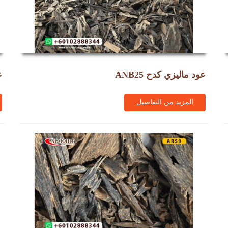
عود ماليزي كدح ANB25
ع
المزيد من التفاصيل