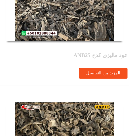
عود ماليزي كدح ANB25
المزيد من التفاصيل