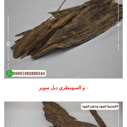
– و السومطري دبل سوبر