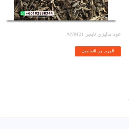
عود ماليزي تايجر ANM21
المزيد من التفاصيل
`