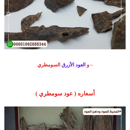
– و
العود الأزرق
السومطري
أسعاره ( عود سومطري )