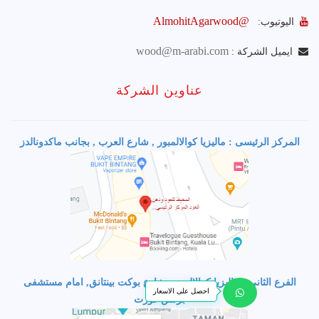
@AlmohitAgarwood
اليوتيوب:
wood@m-arabi.com
ايميل الشركة :
عناوين الشركة
المركز الرئيسى : ماليزيا كوالالمبور , شارع العرب , بجانب ماكدونالدز
الفرع الثاني : ماليزيا كوالالمبور, شارع بوكت بينتانق, امام مستشفى
احصل على الاسعار
برنس كورت