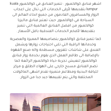
اشهر فنادق كوالالمبور : تتميز الفنادق في كوالالمبور kuala
lumpur بتقديمها لأرقى الخدمات التي تنال على اعجاب
الزوار والمسافرون القادمون من جميع انحاء العالم الى
السياحة في كوالالمبور, حيث تعتبر فنادق ماليزيا
كوالالمبور من افضل الفنادق العالمية التي تتميز
بتقديمها لأفخم الخدمات الفندقية باقل الأسعار .
كما تتميز فنادق كوالالمبور بتصاميمها المميزة والعصرية
وخدماتها الراقية التي تلبي احتياجات زوارها ويشمل
الفندق على شاشات تلفزيون مسطحة واله صنع القهوة
بالإضافة الى طاقم العمل الذي يقوم بخدمة زوار فنادق
كوالالمبور لتعيش تجربة حياة كوالالمبور الرائعة كما
تضم الفنادق مسبح خارجي على الهواء الطلق و مركز
للياقة البدنية ومطاعم متميزة تقدم اشهى الماكولات
المختلفة والتي يتم تقييمها جيد جدا من الزوار .