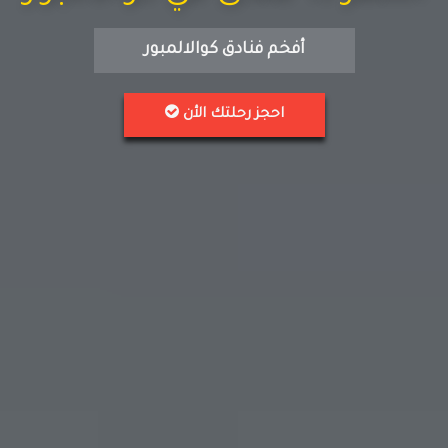
أفخم فنادق كوالالمبور
احجز رحلتك الأن