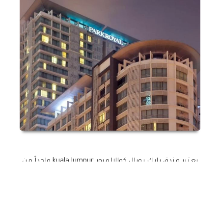
يعتبر فندق بارك رويال كوالالمبور kuala lumpur واحداً من
افضل فنادق كوالالمبور 5 نجوم وبالنسبة الى موقع فندق
بارك رويال كوالالمبور فيقع الفندق Parkroyal Kuala
Lumpur على شارع ام بي بالقرب من محطة قطار
البوكيت بنتاتق و قريب جدا من شارع العرب ويبعد عن
مطار كوالالمبور الدولي 40 دقيقة بالسيارة ويعتبر فندق