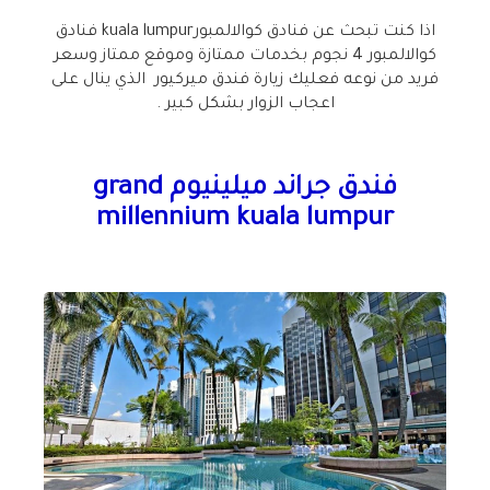
اذا كنت تبحث عن فنادق كوالالمبورkuala lumpur فنادق
كوالالمبور 4 نجوم بخدمات ممتازة وموقع ممتاز وسعر
فريد من نوعه فعليك زيارة فندق ميركيور الذي ينال على
اعجاب الزوار بشكل كبير .
فندق جراند ميلينيوم grand
millennium kuala lumpur