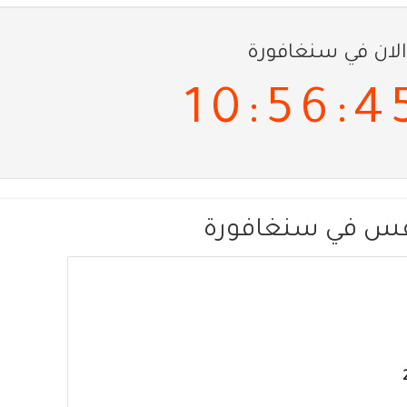
الان في سنغافورة
10:56:4
قس في سنغافورة