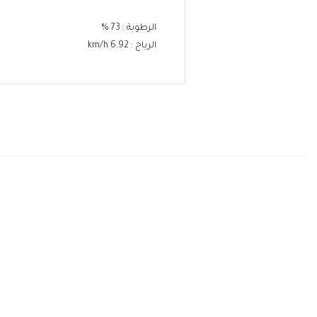
الرطوبة : 73 %
الرياح : 6.92 km/h
خريطة الطقس
درجة الحرارة - الرياح - الضغ