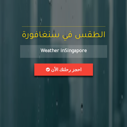
الطقس في سنغافورة
Weather inSingapore
احجز رحلتك الأن