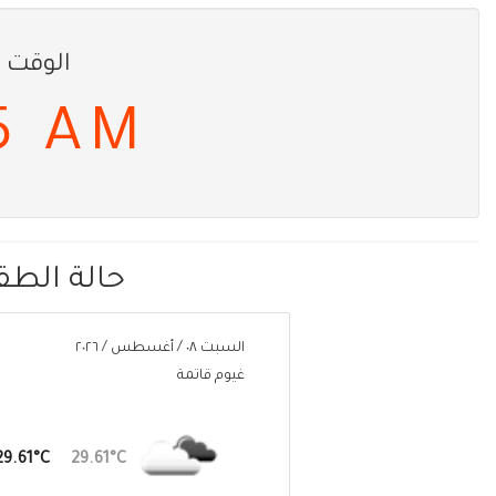
الوقت 
6 AM
حالة الط
السبت ٠٨ / أغسطس / ٢٠٢٦
غيوم قاتمة
29.61°C
29.61°C