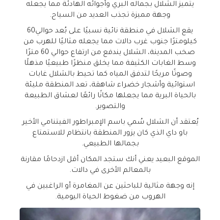
يتميز الشلال بجماله البري وأجوائه الهادئة مما يجعله
وجهة مميزة تجذب العديد من السياح.
يقع الشلال في منطقة نائية نسبيًا على بُعد حوالي60
كيلومترًا جنوب غرب دالات مما يجعله مثاليًا للهرب من
صخب المدينة، الشلال يندفع من ارتفاع حوالي 60 مترًا
وسط الغابات الكثيفة مما يخلق منظرًا طبيعيًا مذهلًا
وصوتًا مريحًا لتدفق المياه كما تحيط بالشلال غابات
استوائية وأشجار خضراء شاهقة، تعد المنطقة مليئة
بالحياة البرية مما يجعلها مكانًا رائعًا لعشاق الطبيعة
والتصوير.
يُعتقد أن الشلال سُمي باسم الإمبراطور الفيتنامي الأخير
باو داي الذي كان يزور المنطقة بانتظام للاستمتاع
بجمالها الطبيعي.
الموقع البعيد يعني أنك ستجد المكان أقل ازدحامًا مقارنة
بالمعالم الأخرى في دالات.
إنه وجهة مثالية للباحثين عن المغامرة أو الراغبين في
الهروب من ضغوط الحياة اليومية.