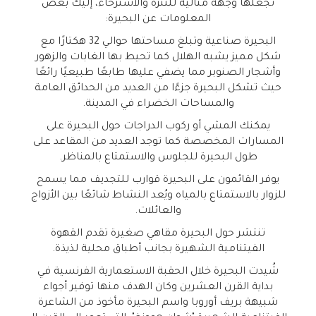
تجعلها وجهة مثالية للتنزه والاسترخاء، إليك بعض
المعلومات عن البحيرة:
البحيرة صناعية وتبلغ مساحتها حوالي 32 هكتارًا مع
شكل مميز يشبه الهلال كما تحيط بها الغابات والزهور
وأشجار الصنوبر مما يضفي عليها طابعًا طبيعيًا رائعًا
حيث تشكل البحيرة جزءًا من العديد من الحدائق العامة
والمساحات الخضراء في المدينة.
يمكنك المشي أو ركوب الدراجات حول البحيرة على
المسارات المخصصة كما توجد العديد من المقاعد على
طول البحيرة للجلوس والاستمتاع بالمناظر.
يوفر القائمون على البحيرة قوارب للتجديف مما يسمح
للزوار بالاستمتاع بالمياه ويُعد النشاط شائعًا بين الأزواج
والعائلات.
تنتشر حول البحيرة مقاهي صغيرة تقدم القهوة
الفيتنامية الشهيرة بجانب أطباق محلية لذيذة.
شُيدت البحيرة خلال الحقبة الاستعمارية الفرنسية في
بداية القرن العشرين وكان الهدف منها توفير أجواء
شبيهة بريف أوروبا واسم البحيرة مأخوذ من الشاعرة