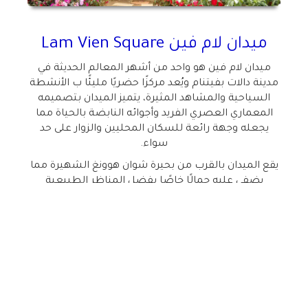
ميدان لام فين
Lam Vien Square
ميدان لام فين هو واحد من أشهر المعالم الحديثة في
مدينة دالات بفيتنام ويُعد مركزًا حضريًا مليئًا ب الأنشطة
السياحية والمشاهد المثيرة، يتميز الميدان بتصميمه
المعماري العصري الفريد وأجوائه النابضة بالحياة مما
يجعله وجهة رائعة للسكان المحليين والزوار على حد
سواء.
يقع الميدان بالقرب من بحيرة شوان هوونغ الشهيرة مما
يضفي عليه جمالًا خاصًا بفضل المناظر الطبيعية
المحيطة.
يغطي مساحة كبيرة مخصصة للتجمعات والفعاليات
والأنشطة الترفيهية.
يضم الميدان معلمين رئيسيين:
زهرة دوّار الشمس الزجاجية:
مبنى كبير يشبه زهرة ضخمة
مصنوعة من الزجاج ويحتوي بداخله على مقاهي ومحلات