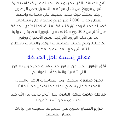
تقع الحديقة بالقرب من وسط المدينة على ضفاف بحيرة
شوان هوونغ من خلال موقعها المميز يجعل الوصول
إليها سهلاً، حيث تمتد الحديقة على مساحة واسعة
تغطي حوالي 7,000 متر مربع وتحتوي على مساحات
خضراء جميلة وحدائق مُنسقة بعناية، كما تحتوي الحديقة
على أكثر من 300 نوع مختلف من الزهور المحلية والدولية،
بما في ذلك الورود الأوركيد الزنبق الأقحوان وزهور
الكاميليا، ويتم تحديث تصميمات الزهور والنباتات بانتظام
لتتماشى مع المواسم والمهرجانات.
معالم رئيسية داخل الحديقة:
نفق الزهور:
ابحث عن الزهور! حيث هناك ممر مزين بالزهور
التي تتغير ألوانها وفقًا للمواسم.
بحيرة صغيرة:
يمكنك رؤية انعكاسات الزهور والمباني
المحيطة على سطح الماء مما يضفي جمالًا خلابًا.
مناطق خاصة للزهور النادرة:
مثل أنواع فريدة من الأوركيد
المستوردة من آسيا وأوروبا.
مزارع الصبار:
تحتوي على مجموعة متنوعة من نباتات
الصبار العملاقة.