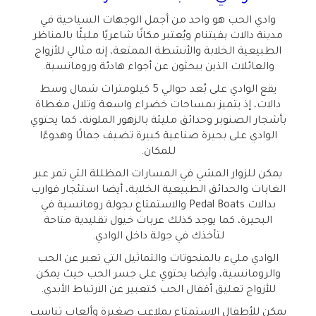
وادي الحب هو واحد من أجمل الوجهات السياحية في
مدينة دالات بفيتنام ويُعتبر مكانًا شاعريًا مليئًا بالمناظر
الطبيعية الخلابة والأنشطة الممتعة، إنه مثالي للأزواج
والعائلات الذين يبحثون عن أجواء هادئة ورومانسية.
يقع الوادي على بُعد حوالي 5 كيلومترات شمال وسط
دالات، إذ يتميز بمساحات خضراء واسعة وتلال مغطاة
بأشجار الصنوبر وحدائق مليئة بالزهور الملونة، كما يحتوي
الوادي على بحيرة صناعية كبيرة تضيف جمالًا وهدوءًا
للمكان.
يمكن للزوار المشي في المسارات المظللة التي تمر عبر
الغابات والحدائق الطبيعية الخلابة، أيضا استئجار قوارب
بدالات
Pedal Boats
والاستمتاع بجولة رومانسية في
البحيرة، كما يوجد كذلك عربات خيول تقليدية متاحة
لتأخذك في جولة داخل الوادي.
الوادي مليء بالمنحوتات والتماثيل التي تعبر عن الحب
والرومانسية، وأيضا يحتوي على جسر الحب حيث يمكن
للأزواج تعليق أقفال الحب كتعبير عن الارتباط الأبدي.
يمكن للأطفال الاستمتاع بملاعب صغيرة وألعاب تناسب