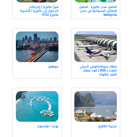
افضل مدن ماليزيا : افضل
فيزا ماليزيا | إجراءات
الاماكن السياحية في مدن
الدخول إلى ماليزيا | تأشيرة
Malaysia
ماليزيا VISA
مطار سوفارنابومي الدولي
جوهور
تايلاند | BKK | كود مطار
تايلند بانكوك
جزيرة لنكاوي
بورت ديكسون