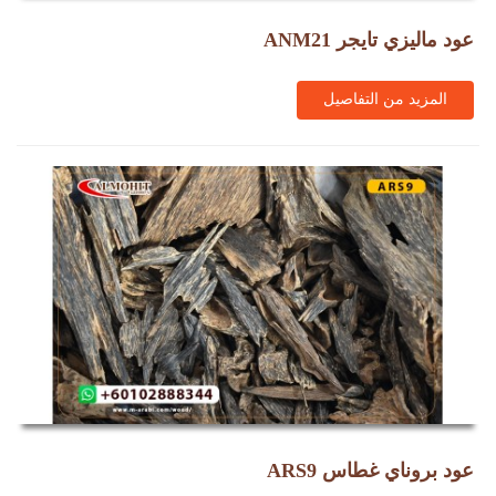
عود ماليزي تايجر ANM21
المزيد من التفاصيل
عود بروناي غطاس ARS9