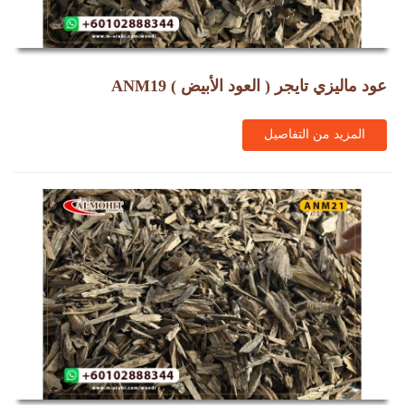
عود ماليزي تايجر ( العود الأبيض ) ANM19
المزيد من التفاصيل