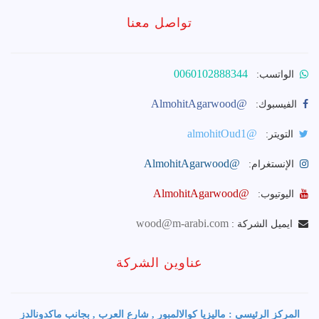
تواصل معنا
0060102888344
الواتسب:
@AlmohitAgarwood
الفيسبوك:
@almohitOud1
التويتر:
@AlmohitAgarwood
الإنستغرام:
@AlmohitAgarwood
اليوتيوب:
wood@m-arabi.com
ايميل الشركة :
عناوين الشركة
المركز الرئيسى : ماليزيا كوالالمبور , شارع العرب , بجانب ماكدونالدز