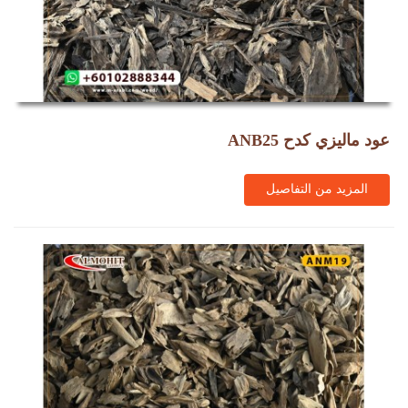
عود ماليزي كدح ANB25
المزيد من التفاصيل