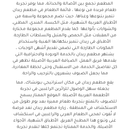
المطعم تجمع بين الأصالة والحداثة، مما يوفر تجربة
طعام فريدة من نوعها ، قائمة الطعام في مطعم ريدان
تتميز بتنوعها وغناها، حيث تضم مجموعة واسعة من
الأطباق العربية الشهيرة، مثل الكبسة، المندي، المظبي،
والشوايات بأنواعها. كما يقدم المطعم مجموعة مختارة
من المقبلات مثل الحمص والمتبل والسلطات الطازجة.
الأطباق في ريدان تتميز بنكهاتها الغنية واستخدام
المكونات الطازجة التي تضمن تقديم أشهى الوجبات ،
يشتهر مطعم ريدان بالخدمة الودودة والاحترافية التي
يقدمها فريق العمل. الضيافة العربية الأصيلة تظهر في
كل تفاصيل الخدمة، من الاستقبال وحتى لحظة المغادرة،
مما يجعل الضيوف يشعرون بالترحيب والراحة.
يقع مطعم ريدان في مكان استراتيجي ببونشاك، مما
يجعله سهل الوصول للزائرين الراغبين في تجربة
الأطعمة العربية الأصيلة. الموقع الممتاز يسمح
للضيوف بالتمتع بتجربة طعام مميزة بعد يوم طويل من
الاستكشاف في المنطقة ، زيارة مطعم ريدان تعد فرصة
لا تُفوت لمحبي الطعام العربي والراغبين في استكشاف
غنى وتنوع هذا المطبخ العريق. الأطباق الشهية، الأجواء
الأصيلة، والخدمة الممتازة تجتمع كلها لتقدم تجربة