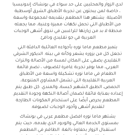
لدى الزوار والمحليين على حد سواء في بونشاك إندونيسيا
، خاصة لمن يبحثون عن تجربة الأطباق الشرق أوسطية
الأصيلة. يشتهر هذا المطعم بتقديمه لمجموعة واسعة
من الأطباق التي تحمل نكهات مميزة وغنية، مما يجعله
محطة لا بد من زيارتها للراغبين في تذوق أشهى الوجبات
العربية في جو تقليدي ودافئ.
يتميز مطعم ماما نوره بأجواءه العائلية الدافئة التي
تجعل كل من يزوره يشعر وكأنه في بيته. الديكور الشرقي
التقليدي يضفي على المكان لمسة من الأصالة والتراث
العربي، مما يوفر تجربة غامرة للضيوف ، تضم قائمة
الطعام في ماما نوره تشكيلة واسعة من الأطباق
العربية التقليدية التي تشمل المشاوي المتنوعة،
الحمص، الطبق الشهير كبسة، والمندي. كل طبق يتم
إعداده بعناية فائقة لضمان أصالة النكهة وجودة التقديم.
المطعم يحرص أيضًا على استخدام المكونات الطازجة
لتقديم أشهى وأجود الوجبات لضيوفه.
يشتهر ماما نوره افضل مطعم عربي في بونشاك
بمستوى الخدمة العالي والودود الذي يقدمه، حيث يتم
استقبال الزوار بحفاوة بالغة. الطاقم في المطعم