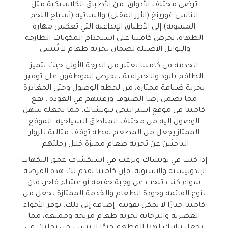
ترضي مختلف الأذواق. من الأطباق الكلاسيكية مثل
الناسي غورينغ (الأرز المقلي) والساتيه (أسياخ اللحم
المشوية) إلى الأطباق الإبداعية التي تعكس مهارة
الطهاة، يحرص كامننا على استخدام المكونات الطازجة
والتوابل الأصيلة لضمان تجربة طعام لا تُنسى.
الخدمة في كامننا تعتبر من الدرجة الأولى حيث يتميز
الطاقم بالود والاحترافية ، يحرص الموظفون على توفير
تجربة ضيافة ممتازة، من لحظة الوصول وحتى المغادرة
مما يضمن رضا الضيوف ورغبتهم في العودة ، يقع
كامننا في موقع استراتيجي ببونشاك، مما يجعله سهل
الوصول إليه من مختلف المناطق السياحية. الموقع
الممتاز يجعل من المطعم نقطة توقف مثالية للزوار
الباحثين عن تجربة طعام مميزة خلال رحلتهم.
إذا كنت في بونشاك وترغب في استكشاف عمق النكهات
الإندونيسية والآسيوية، فإن كامننا يقدم لك هذه الفرصة.
سواء كنت تبحث عن وجبة خفيفة أو عشاء فاخر، فإن
تنوع القائمة وجودة الطعام والخدمة الممتازة تجعل من
كامننا خيارًا لا يمكن تفويته. إضافة إلى ذلك، توفر الأجواء
العصرية والترحابة تجربة طعام مريحة وممتعة، مما