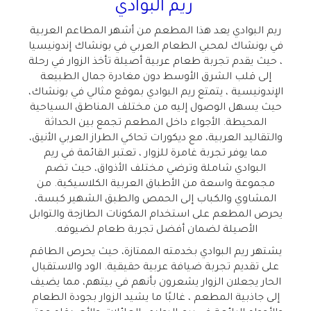
ريم البوادي
ريم البوادي يعد هذا المطعم من أشهر المطاعم العربية
في بونشاك لمحبي الطعام العربي في بونشاك إندونيسيا
، حيث يقدم تجربة طعام عربية أصيلة تأخذ الزوار في رحلة
إلى قلب الشرق الأوسط دون مغادرة جمال الطبيعة
الإندونيسية ، يتمتع ريم البوادي بموقع مثالي في بونشاك،
حيث يسهل الوصول إليه من مختلف المناطق السياحية
المحيطة. الأجواء داخل المطعم تجمع بين الحداثة
والتقاليد العربية، مع ديكورات تحاكي الطراز العربي الأنيق،
مما يوفر تجربة غامرة للزوار ، تعتبر القائمة في ريم
البوادي شاملة وترضي مختلف الأذواق، حيث تضم
مجموعة واسعة من الأطباق العربية الكلاسيكية. من
المشاوي والكباب إلى الحمص والطبق الشهير كبسة،
يحرص المطعم على استخدام المكونات الطازجة والتوابل
الأصيلة لضمان أفضل تجربة طعام لضيوفه.
يشتهر ريم البوادي بخدمته الممتازة، حيث يحرص الطاقم
على تقديم تجربة ضيافة عربية حقيقية. الود والاستقبال
الحار يجعلان الزوار يشعرون بأنهم في بيتهم، مما يضيف
إلى جاذبية المطعم ، غالبًا ما يشيد الزوار بجودة الطعام