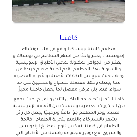
كامننا
مطعم كامننا بونشاك الواقع في قلب بونشاك
إندونيسيا ، يعتبر واحدًا من اشهر المطاعم في بونشاك و
يعتبر من الجواهر المكنونة لمحبي الأطباق الإندونيسية
والآسيوية ، هذا المطعم يقدم تجربة طعام فريدة من
نوعها، حيث يمزج بين النكهات الأصيلة والأجواء العصرية،
مما يجعله وجهة مفضلة للسياح والمحليين على حد
سواء. فيما يلي عرض مفصل لما يجعل كامننا مميزًا:
كامننا يتميز بتصميمه الداخلي الأنيق والمريح، حيث يجمع
بين الديكورات العصرية ولمسات من الثقافة الإندونيسية
الغنية. يوفر المطعم جوًا دافئًا وترحيبيًا يجعل كل زائر
يشعر بالاسترخاء والتمتع بتجربة الطعام ، قائمة
الطعام في كامننا تعكس تنوع المطبخ الإندونيسي
والآسيوي، مع توفير مجموعة واسعة من الأطباق التي