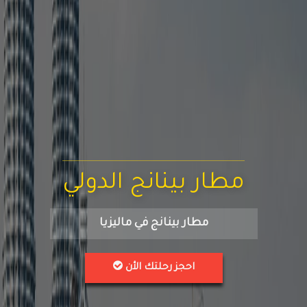
مطار بينانج الدولي
مطار بينانج في ماليزيا
احجز رحلتك الأن