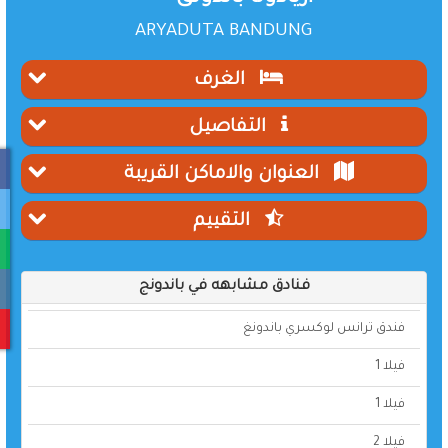
ARYADUTA BANDUNG
الغرف
التفاصيل
العنوان والاماكن القريبة
التقييم
فنادق مشابهه في باندونج
فندق ترانس لوكسري باندونغ
فيلا 1
فيلا 1
فيلا 2