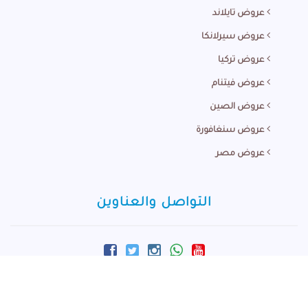
عروض تايلاند
عروض سيرلانكا
عروض تركيا
عروض فيتنام
عروض الصين
عروض سنغافورة
عروض مصر
التواصل والعناوين
info@m-arabi.com
+60166881924