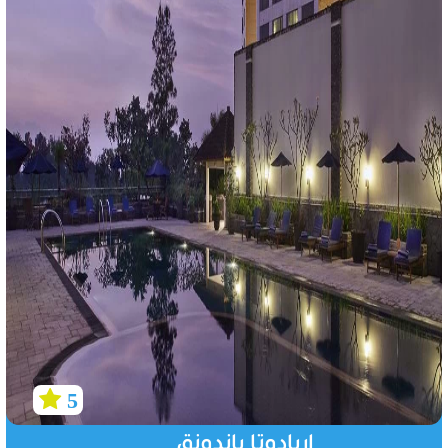
5
اريادوتا باندونق