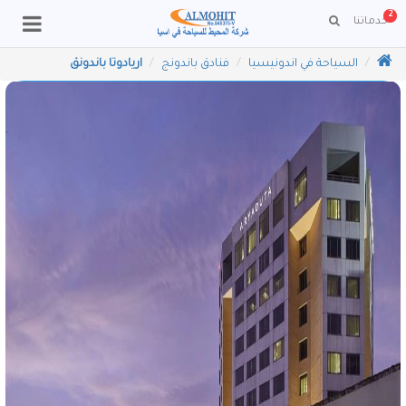
2
خدماتنا
ا
لسياحة في اندونيسيا
فنادق باندونج
اريادوتا باندونق