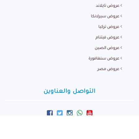
عروض تايلاند
عروض سيرلانكا
عروض تركيا
عروض فيتنام
عروض الصين
عروض سنغافورة
عروض مصر
التواصل والعناوين
info@m-arabi.com
+60166881924