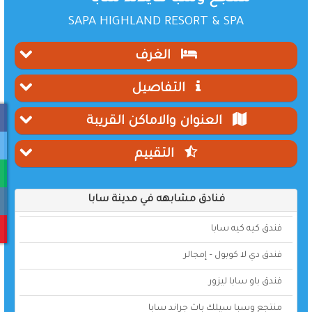
SAPA HIGHLAND RESORT & SPA
الغرف
التفاصيل
العنوان والاماكن القريبة
التقييم
فنادق مشابهه في مدينة سابا
فندق كيه كيه سابا
فندق دي لا كوبول – إمجالر
فندق باو سابا ليزور
منتجع وسبا سيلك باث جراند سابا