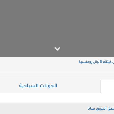
ليالي رومنسية
الجولات السياحية
دق أميزنق سابا