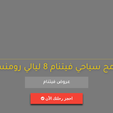
 سياحي فيتنام 8 ليالي رومنسية
عروض فيتنام
احجز رحلتك الأن