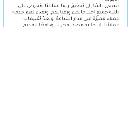
نسعى دائمًا إلى تحقيق رضا عملائنا ونحرص على
تلبية جميع احتياجاتهم ورغباتهم، ونقدم لهم خدمة
عملاء مميزة على مدار الساعة. ونعدّ تقييمات
عملائنا الإيجابية مصدر فخر لنا ودافعًا لتقديم
المزيد
.
حظيت شركة المحيط بثقة الآلاف من المسافرين
العرب على مدار سنوات، ونفتخر بسمعتنا الطيبة في
مجال تنظيم الرحلات إلى ماليزيا. ونعدّ ثقة عملائنا
بنا مسؤولية كبيرة ونحرص على الوفاء بها من خلال
تقديم أفضل الخدمات
.
نقدم لك قيمة مضافة مقابل المال، حيث نحرص على
تقديم خدمات عالية الجودة بأسعار تنافسية، ونوفر
لك عروضًا مميزة على مدار العام. ونضمن لك تجربة
سفر استثنائية تُخلد في ذاكرتك
.