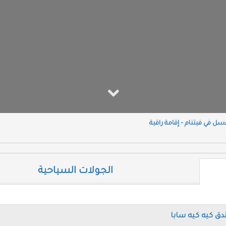
 في فيتنام – إقامة راقية
الجولات السياحية
دق كيه كيه سابا