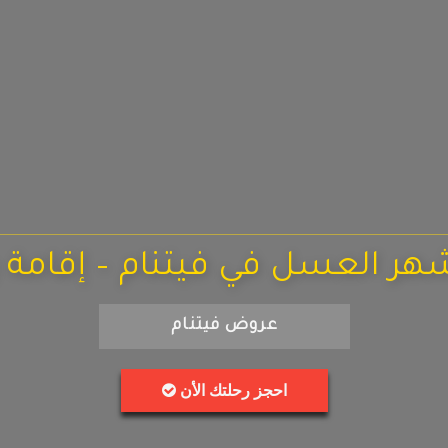
هر العسل في فيتنام – إقامة ر
عروض فيتنام
احجز رحلتك الأن