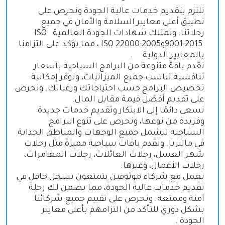
نلتزم بتقديم خدمات عالية الجودة ونحرص على
تطبيق أعلى معايير السلامة والأمان في جميع
رحلاتنا. ونمتلك شهادات الجودة العالمية
ISO
9001:2015
و
ISO 22000:2005
، مما يؤكد على التزامنا
بالمعايير الدولية
.
نقدم باقة متنوعة من البرامج السياحية بأسعار
تنافسية تناسب جميع الميزانيات، ونوفر إمكانية
تخصيص البرامج حسب احتياجاتك ورغباتك. ونحرص
على تقديم أفضل قيمة مقابل المال
.
نسعى دائمًا إلى الابتكار وتقديم خدمات جديدة
وفريدة من نوعها، ونحرص على تنوع البرامج
السياحية لتشمل جميع الوجهات والمناطق الجذابة
في ماليزيا. ونقدم باقات سياحية مميزة مثل رحلات
شهر العسل، رحلات العائلات، رحلات المغامرات،
رحلات الأعمال، وغيرها
.
نعمل مع شركاء موثوقين يتمتعون بسجل حافل في
تقديم خدمات عالية الجودة، مما يضمن لك رحلة
آمنة وممتعة. ونحرص على تقييم جميع شركائنا
بشكل دوري للتأكد من التزامهم بأعلى معايير
الجودة
.