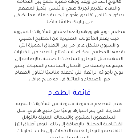
هالونج الساحر، ويُعد وجهة مميزة تجمع بين الفخامة
والدفء لتقديم تجربة طهي لا تُنسى. يتميز المطعم
بديكور فيتنامي تقليدي وأجواء ترحيبية دافئة، مما يضفي
على زيارتك طابعًا خاصًا
.
مطعم دونج هو وجهة رائعة لعشاق المأكولات الآسيوية،
حيث يقدم المأكولات التقليدية من المطبخ الصيني
والآسيوي بشكل عام. من بين الأطباق المميزة التي
يقدمها المطعم، يمكنك الاستمتاع بالعديد من الخيارات
الشهية مثل النودلز والسلطات الصينية، بالإضافة إلى
مجموعة واسعة من الأطباق الساخنة والمقبلات. يتميز
دونج بأجوائه الرائعة التي تجعله مناسبًا لتناول الطعام
مع الأصدقاء والعائلة في جو مريح وراقي
.
قائمة الطعام
يقدم المطعم مجموعة متنوعة من المأكولات البحرية
الطازجة التي يتم اختيارها يوميًا من خليج هالونج، مثل
السلطعون المشوي والأسماك المتبلة بالتوابل
الفيتنامية المحلية. بالإضافة إلى ذلك، تتوفر أطباق الأرز
التقليدية والنودلز الغنية بالنكهات، إلى جانب الحلويات