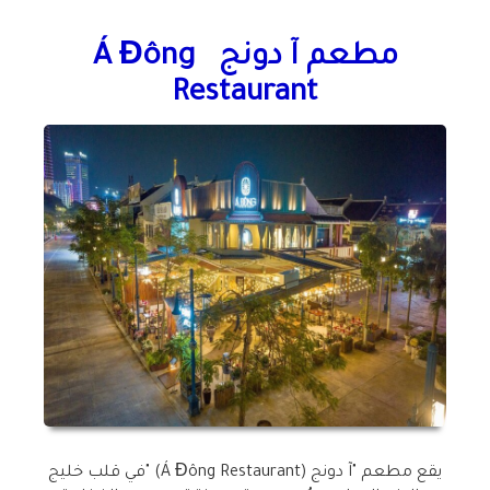
مطعم آ دونج
Á Đông
Restaurant
يقع مطعم "آ دونج
" (Á Đông Restaurant)
في قلب خليج