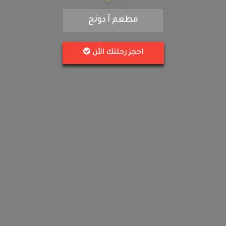
مطعم آ دونج
احجز رحلتك الأن