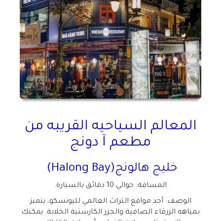
المعالم السياحيه القريبه من
مطعم آ دونج
خليج هالونج
(Halong Bay)
المسافة: حوالي 10 دقائق بالسيارة
.
الوصف: أحد مواقع التراث العالمي لليونسكو، يتميز
بمياهه الزرقاء الصافية والجزر الكارستية الخلابة. يمكنك