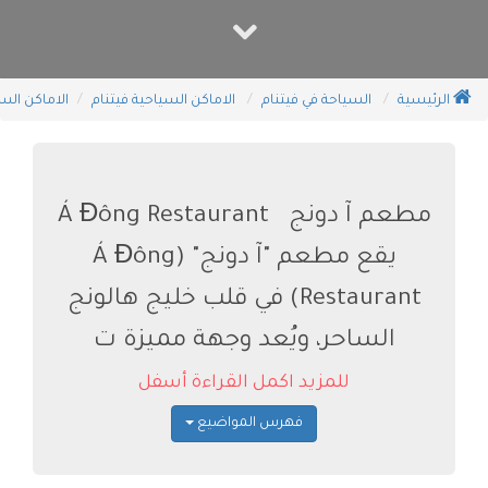
الرئيسية
السياحة في فيتنام
الاماكن السياحية فيتنام
الاماكن الس
مطعم آ دونج Á Đông Restaurant
يقع مطعم "آ دونج" (Á Đông
Restaurant) في قلب خليج هالونج
الساحر، ويُعد وجهة مميزة ت
للمزيد اكمل القراءة أسفل
فهرس المواضيع