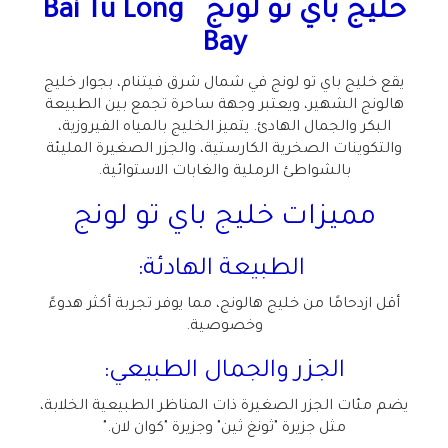
خليج باي تو لونج
Bai Tu Long
Bay
يقع خليج باي تو لونج في شمال شرق فيتنام، بجوار خليج
هالونج الشهير، ويعتبر وجهة ساحرة تجمع بين الطبيعة
البكر والجمال الهادئ. يتميز الخليج بالمياه الفيروزية،
والتكوينات الصخرية الكارستية، والجزر الصغيرة المليئة
بالشواطئ الرملية والغابات الاستوائية
.
مميزات خليج باي تو لونج
الطبيعة الهادئة
:
أقل ازدحامًا من خليج هالونج، مما يوفر تجربة أكثر هدوءً
وخصوصية
.
الجزر والجمال الطبيعي
:
يضم مئات الجزر الصغيرة ذات المناظر الطبيعية الخلابة،
مثل جزيرة "ثونغ ثين" وجزيرة "كوان لان
".