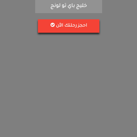
خليج باي تو لونج
احجز رحلتك الأن