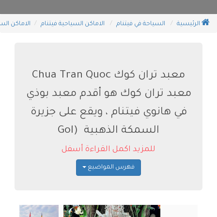
الرئيسية
السياحة في فيتنام
الاماكن السياحية فيتنام
الاماكن الس
معبد تران كوك Chua Tran Quoc
معبد تران كوك هو أقدم معبد بوذي
في هانوي فيتنام ، ويقع على جزيرة
السمكة الذهبية (Gol
للمزيد اكمل القراءة أسفل
فهرس المواضيع