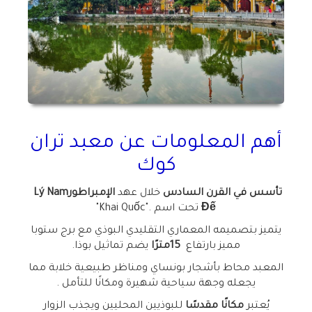
أهم المعلومات عن معبد تران
كوك
تأسس في القرن السادس
خلال عهد
الإمبراطور
Lý Nam
Đế
تحت اسم
"Khai Quốc".
يتميز بتصميمه المعماري التقليدي البوذي مع برج ستوبا
مميز بارتفاع
15
مترًا
يضم تماثيل بوذا
.
المعبد محاط بأشجار بونساي ومناظر طبيعية خلابة مما
يجعله وجهة سياحية شهيرة ومكانًا للتأمل
.
يُعتبر
مكانًا مقدسًا
للبوذيين المحليين ويجذب الزوار