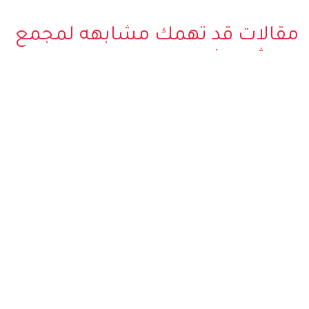
مقالات قد تهمك مشابهه لمجمع
هو شي منه
تجربة تسوق فريدة في مولات
الاماكن السياحية في لنكاوي التي
لنكاوي
تجذب القلوب وتثير العقول