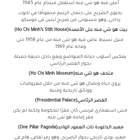
أعلن فيه هو شي منه استقلال فيتنام عام 1945
.
يحتوي الضريح على جثمان الزعيم محفوظًا في تابوت
زجاجي، وهو مستوحى من ضريح لينين في موسكو
.
بيت هو شي منه على الأعمدة
(Ho Chi Minh’s Stilt House)
منزل بسيط عاش فيه هو شي منه من عام 1958 حتى
وفاته عام 1969
.
يعكس أسلوب حياته المتواضع ويقع داخل حديقة جميلة
بجوار القصر الرئاسي
.
متحف هو شي منه
(Ho Chi Minh Museum)
يروي حياة ونضال هو شي منه من خلال معروضات
ووثائق تاريخية وفنية
.
القصر الرئاسي
(Presidential Palace)
مبنى استعماري فرنسي كان مقرًا للحكومة ولكنه لم يكن
مقر إقامة هو شي منه
.
معبد الباغودة ذات العمود الواحد
(One Pillar Pagoda)
معبد بوذي تاريخي بجوار الضريح، وهو رمز ثقافي هام في