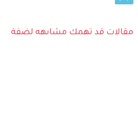
مقالات قد تهمك مشابهه لضفة
نهر هوي ان
الاماكن السياحية في هوي أن Hoi
فنادق هوي أن : الفنادق في هوي
An : افضل 15 أماكن سياحية في
آن
هوي آن