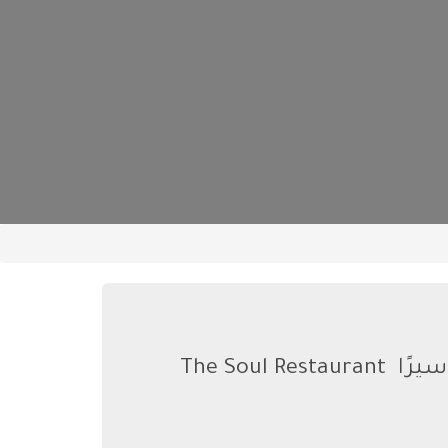
مطعم سول ‪The Soul Restaurant يقع مطعم ذا سول في هوي آن فيتنام على بُعد خمس دقائق سيرًا