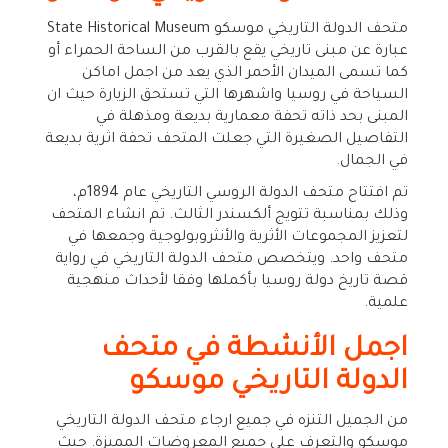
متحف الدولة التاريخي موسكو
State Historical Museum
عبارة عن مبنى تاريخي يقع بالقرب من الساحة الحمراء أو
كما تسمى الميدان الأحمر الذي يعد من اجمل اماكن
السياحة في روسيا واشهرها التي تستحق الزيارة حيث ان
المبنى بحد ذاته تحفة معمارية بديعة ومذهلة في
التفاصيل الصغيرة التي جعلت المتحف تحفة اثرية بديعة
في الجمال.
تم افتتاح متحف الدولة الروسي التاريخي عام 1894م،
وذلك بمناسبة تتويج ألكسندر الثالث. تم انشاء المتحف
لتعزيز المجموعات الأثرية والأنثروبولوجية وجمعها في
متحف واحد. ويتخصص متحف الدولة التاريخي في رواية
قصة تاريخ دولة روسيا بأكملها وفقا لأحداث منهجية
علمية.
اجمل الأنشطة في متحف
الدولة التاريخي موسكو
من الجميل التنزه في جميع ارجاء متحف الدولة التاريخي
موسكو والتعرف على جميع المعروضات المميزة. حيث