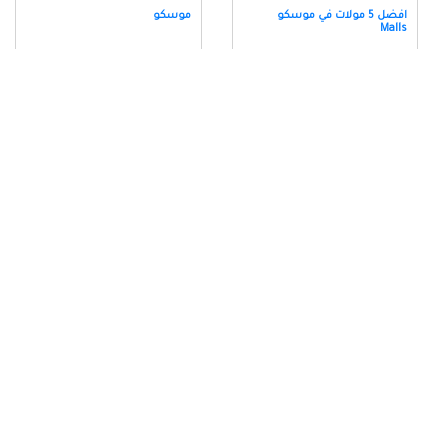
افضل 5 مولات في موسكو
موسكو
Malls
مدينة مورمانسك
مدينة سانت بطرسبرغ
حديقة غوركي موسكو
الساحة الحمراء