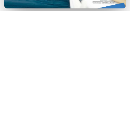
كوبرى ستانلى بالإسكندرية | موقع
كوبري ستانلي | تاريخ انشاء كوبرى
ستانلى
قصر المنتزه بالإسكندرية مصر |
حدائق المنتزه | معلومات عن قصر