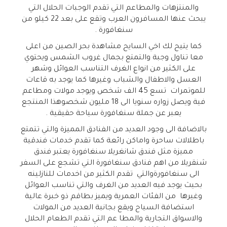
والمنتزهات والمطاعم التي تقدم الوجبات الحلال التي
يبحث عنها المسافرون العرب وتقع على بعد 22 كيلو من
سنغافورة .
كما يتيح لك اخي السايح مشاهدة بحر الصين من اعلى
معا تناول وجبة والتمتع بجمال غروب الشمس ويحتوي
على الكثير من انواع الغرف التناسب العوائل وشهر
العسل والاطفال والشباب وغيرها كما يوجد به قاعات
للموتمرات تسع 45 الف شخص ويوجد مولات ومطاعم
فية ويصل زواره سنويا الى 18 مليون شخصوهذا المنتجع
يعبر عن جملة سنغافورة سياحة حقيقية .
بالاضافة الى وجود العديد من الفنادق المميزة والتي تتمتع
باطلالات ساحرة واماكن رائعة كما تقدم خدمات فندقية
مميزة مثل فندق شانغريلا سنغافورة يعتبر فندق
شنقريلا من اهم فنادق سنغافورة التي تشجع على السفر
الى سنغافورةوالتي تقدم الكثير من اخدمات للنازلينه
بحيث يوجد فيه العديد من الغرف والتي تناسب العوائل
وغيرها من الفئات العمرية ويميز بطاقم ذو خبرة عالية
استضافة السياح ويقع بجانبة العديد من المولات
والاسواق التجارية والمطا عم التي تقدم الطعام الحلال