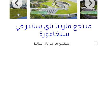
منتجع مارينا باي ساندز في
سنغافورة