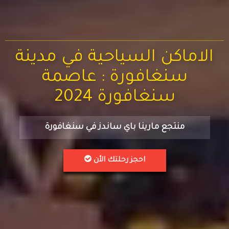
الاماكن السياحية في مدينة
سنغافورة : عاصمة
سنغافورة 2024
منتجع مارينا باي ساندز في سنغافورة
احجز رحلتك الأن