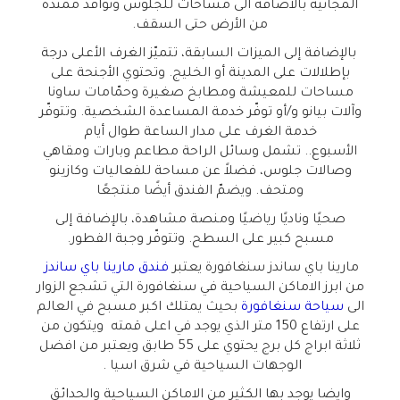
المجانية بالاضافة الى مساحات للجلوس ونوافذ ممتدة
من الأرض حتى السقف.
بالإضافة إلى الميزات السابقة، تتميّز الغرف الأعلى درجة
بإطلالات على المدينة أو الخليج. وتحتوي الأجنحة على
مساحات للمعيشة ومطابخ صغيرة وحمّامات ساونا
وآلات بيانو و/أو توفّر خدمة المساعدة الشخصية. وتتوفّر
خدمة الغرف على مدار الساعة طوال أيام
الأسبوع.
.
تشمل وسائل الراحة مطاعم وبارات ومقاهي
وصالات جلوس، فضلاً عن مساحة للفعاليات وكازينو
ومتحف. ويضمّ الفندق أيضًا منتجعًا
صحيًا وناديًا رياضيًا ومنصة مشاهدة، بالإضافة إلى
مسبح كبير على السطح. وتتوفّر وجبة الفطور.
مارينا باي ساندز سنغافورة يعتبر
فندق مارينا باي ساندز
من ابرز الاماكن السياحية في سنغافورة التي تشجع الزوار
الى
سياحة سنغافورة
بحيث يمتلك اكبر مسبح في العالم
على ارتفاع 150 متر الذي يوجد في اعلى قمته ويتكون من
ثلاثة ابراج كل برج يحتوي على 55 طابق ويعتبر من افضل
الوجهات السياحية في شرق اسيا .
وايضا يوجد بها الكثير من الاماكن السياحية والحدائق