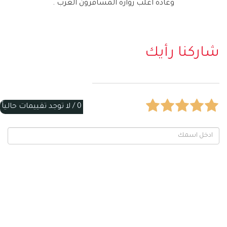
وعادة اغلب زواره المسافرون العرب
.
شاركنا رأيك
0 /
لا توجد تقييمات حالياً