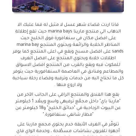
فاذا اردت قضاء شهر عسل لا مثيل له فما عليك الا
الذهاب الي منتجع مارينا
marina bays
حيث تقع إطلالة
على افضل مكان في سنغافورة فوق الخليج حيث
المناظر الخلابة والرائعة ويحتوي المنتجع
marina bay
sands
على افضل مسبح ويقع في اعلى المنتجع كما يوفر
اطلالات خلابة ويحتوي المنتجع على افضل الغرف
للمكوث فيه ويقع بالقرب من المنتجع افضل الاسواق
والمطاعم وفنادق في العاصمة السنغافورية حيث يتوفر
كل ما تحتاج اليه من خدمات وترفيه وقضاء رحلة سياحية
ولا اروع منها .
يقع هذا الفندق والمنتجع الراقي على الجانب الآخر من
"مارينا باي" داخل مجمّع ترفيهي واسع ويبعُد 1 كيلومتر
عن البيوت الزجاجية في "حدائق الخليج" و18 كيلومتر عن
"مطار شانغي سنغافورة.
"
تتوفّر في الغرف الأنيقة خدم
يحتوي مجمع مارينا على
أجهزة تلفزيون بشاشات مسطّحة ، وخدمة الواي فاي