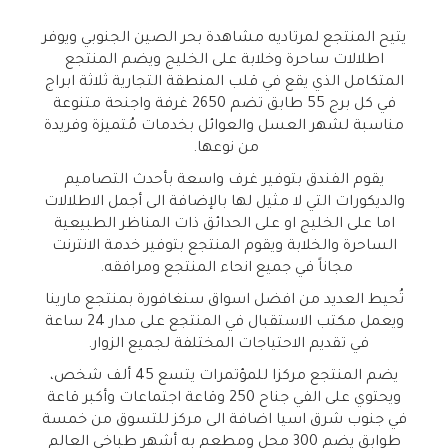
يتيح المنتجع لمرتاديه مشاهدة بحر الصين الجنوبي ويوفر
اطلالات ساحرة وخلابة على الخليج ويضم المنتجع
المتكامل الذي يقع في قلب المنطقة التجارية ثلاثة ابراج
في كل برج 55 طابق تضم 2650 غرفة واجنحة متنوعة
مناسبة لشهر العسل والعوائل بخدمات مُتميزة وفريدة
من نوعها.
يقوم الفندق بتوفير غرف واسعة بأحدث التصاميم
والديكورات التي لا مثيل لها بالإضافة الى أجمل الاطلالات
اما على الخليج او على الحدائق ذات المناظر الطبيعية
الساحرة والخلابة ويقوم المنتجع بتوفير خدمة الانترنت
مجاناً في جميع انحاء المنتجع ومرافقه.
تُحيط العديد من افضل اسواق سنغافورة بمنتجع مارينا
ويعمل مكتب الاستقبال في المنتجع على مدار 24 ساعة
في تقديم الاحتياجات المختلفة لجميع الزوار.
يضم المنتجع مركزا للمؤتمرات يتسع 45 ألف شخص،
ويحتوي على الفي جناح 250 وقاعة اجتماعات وأكبر قاعة
في جنوب شرق اسيا اضافة الى مركز للتسوق من خمسة
طوابق يضم 300 محل ومطعم به أشهر طباخي العالم