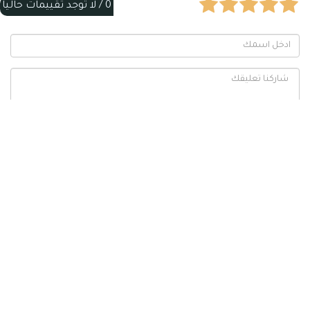
0 /
لا توجد تقييمات حالياً
مقالات قد تهمك مشابهه لشاطئ
جبل لافينيا