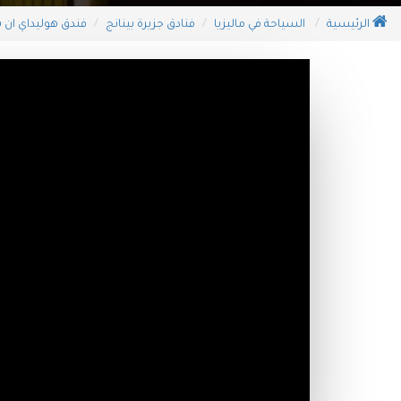
الرئيسية
السياحة في ماليزيا
فنادق جزيرة بينانج
فندق هوليداي ان ب