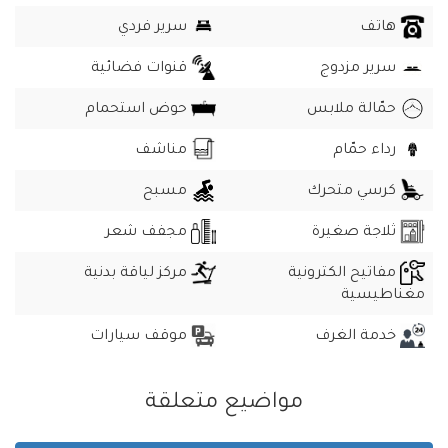
هاتف
سرير فردي
سرير مزدوج
قنوات فضائية
حمّالة ملابس
حوض استحمام
رداء حمّام
مناشف
كرسي متحرك
مسبح
ثلاجة صغيرة
مجفف شعر
مفاتيح الكترونية
مركز لياقة بدنية
مغناطيسية
خدمة الغرف
موقف سيارات
مواضيع متعلقة