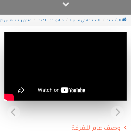
الرئيسية
السياحة في ماليزيا
فنادق كوالالمبور
فندق رينيسانس كوال
وصف عام للغرفة