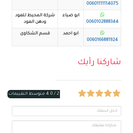
00601111114075
ابو ضياء
شركة المحيط للعود
0060102888344
ودهن العود
ابو احمد
قسم الشكاوى
0060166881924
شاركنا رأيك
2 /
4.0
متوسط التقييمات