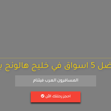
 في خليج هالونج باي
المسافرون العرب فيتنام
احجز رحلتك الأن