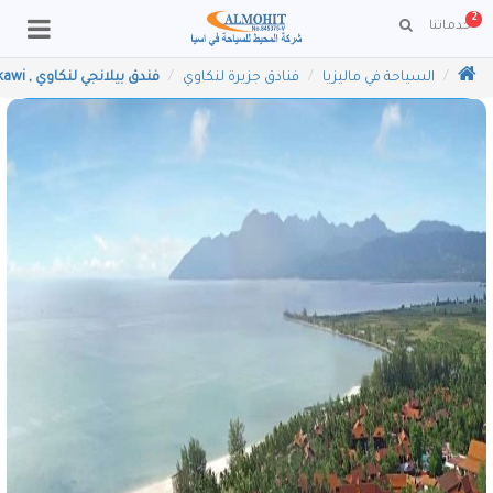
2
خدماتنا
ا
لسياحة في ماليزيا
فنادق جزيرة لنكاوي
فندق بيلانجي لنكاوي , Pelangi Beach Resort Langkawi, فنادق بينانج