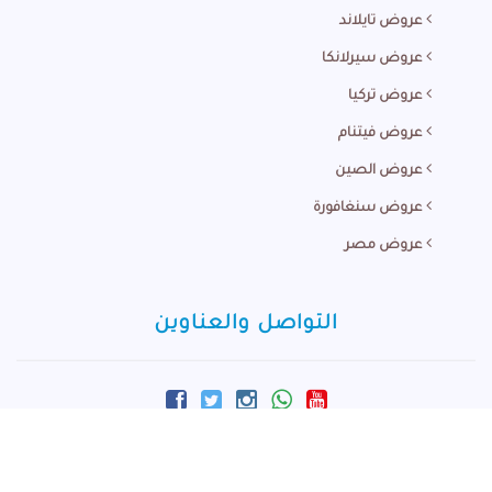
عروض تايلاند
عروض سيرلانكا
عروض تركيا
عروض فيتنام
عروض الصين
عروض سنغافورة
عروض مصر
التواصل والعناوين
info@m-arabi.com
+60166881924