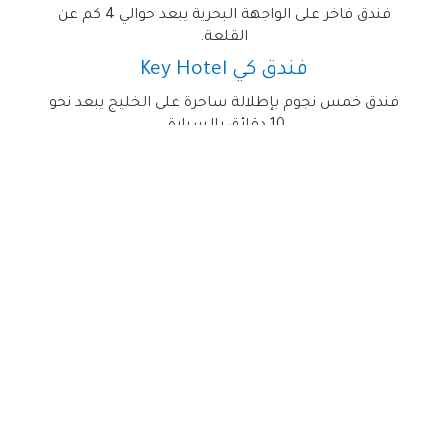
فندق فاخر على الواجهة البحرية يبعد حوالي 4 كم عن
القلعة
.
فندق كي
Key Hotel
فندق خمس نجوم بإطلالة ساحرة على الخليج يبعد نحو
10 دقائق بالسيارة
.
فندق بيرلا
Perla Hotel
فندق متوسط الفئة يقع في مركز المدينة على بُعد نحو 3
كم فقط من القلعة
.
فندق بيست ويسترن بلاس
Best
Western Plus Hotel Konak
فندق مريح وقريب من ساحة كوناق مناسب للمسافرين
الباحثين عن الراحة والقرب من المعالم السياحية
.