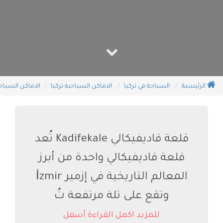
الرئيسية
السياحة في تركيا
الاماكن السياحية تركيا
الاماكن السياحي
قلعة قاديفيكالي Kadifekale تُعد
قلعة قاديفيكالي واحدة من أبرز
المعالم التاريخية في إزمير İzmir
وتقع على تلة مرتفعة تُ
للمزيد اكمل القراءة أسفل