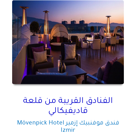
الفنادق القريبة من قلعة
قاديفيكالي
فندق موفنبيك إزمير
Mövenpick Hotel
Izmir