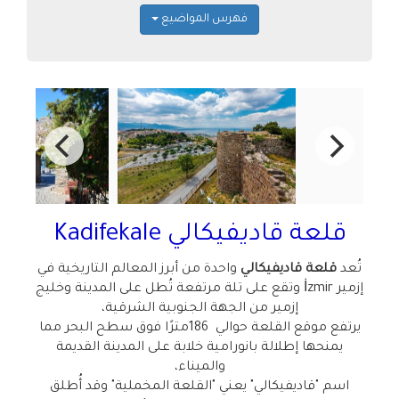
فهرس المواضيع
قلعة قاديفيكالي
Kadifekale
تُعد
قلعة قاديفيكالي
واحدة من أبرز المعالم التاريخية في
إزمير
İzmir
وتقع على تلة مرتفعة تُطل على المدينة وخليج
إزمير من الجهة الجنوبية الشرقية،
يرتفع موقع القلعة حوالي
186
مترًا فوق سطح البحر مما
يمنحها إطلالة بانورامية خلابة على المدينة القديمة
والميناء،
اسم "قاديفيكالي" يعني
"
القلعة المخملية
"
وقد أُطلق