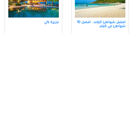
افضل شواطئ تايلاند : افضل 10
جزيرة بالي
شواطئ في تايلند
جزيرة لومبوك
باندونج