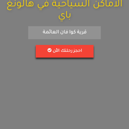
الاماكن السياحية في هالونغ
باي
قرية كوا فان العائمة
احجز رحلتك الأن