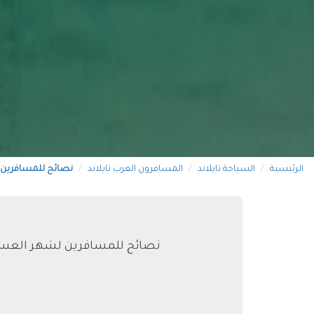
الرئيسية
السياحة تايلاند
المسافرون العرب تايلاند
نصائح للمسافرين
نصائح للمسافرين لشهر العسل ا