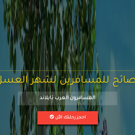
صائح للمسافرين لشهر العسل
المسافرون العرب تايلاند
احجز رحلتك الأن