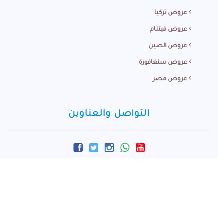
عروض تركيا
عروض فيتنام
عروض الصين
عروض سنغافورة
عروض مصر
التواصل والعناوين
info@m-arabi.com
+60166881924
المركز الرئيسي - ماليزيا :