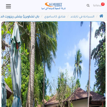
2
خدماتنا
ا
لسياحة في تايلاند
فنادق كاساموي
بان تشاوين[ بيتش ريزورت اند