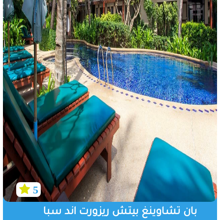
5
بان تشاوينغ بيتش ريزورت اند سبا