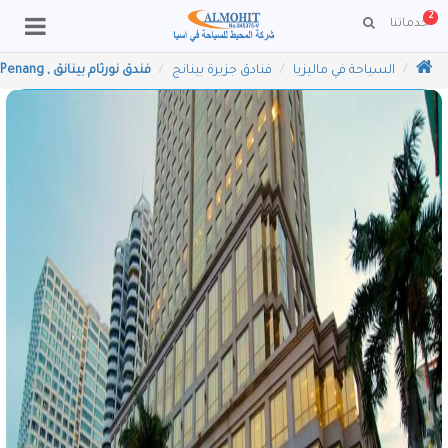
2
خدماتنا
ا
لسياحة في ماليزيا
فنادق جزيرة بينانج
فندق نورثام بينانق , Northam Hotel Penang و فنادق بينانج