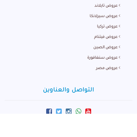
عروض تايلاند
عروض سيرلانكا
عروض تركيا
عروض فيتنام
عروض الصين
عروض سنغافورة
عروض مصر
التواصل والعناوين
info@m-arabi.com
+60166881924