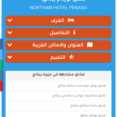
NORTHAM HOTEL PENANG
الغرف
التفاصيل
العنوان والاماكن القريبة
التقييم
فنادق مشابهه في جزيرة بينانج
فندق رويال دورسيت سابقا بينانج
فندق شانجريلا جولدن ساندس بينانج
فندق راسا سايانج بينانج
فندق نورثام بينانق