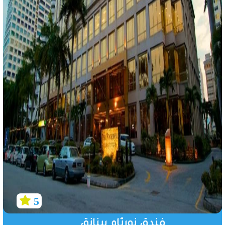
5
فندق نورثام بينانق