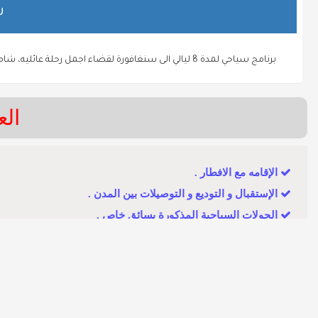
ش
برنامج سياحي لمدة 8 ليالي الى سنغافورة لقضاء اجمل رحلة عائليه، شامل حجوزات الفنادق مع الإفطار وسيارة خاصة مع سائق خاص في التنقلات والجولات السياحية
ال
الإقامه مع الافطار .
الإستقبال و التوديع و التوصيلات بين المدن .
الجولات السياحية المذكورة بسائق خاص .
الطيران المحلي + تذاكر العبارة .