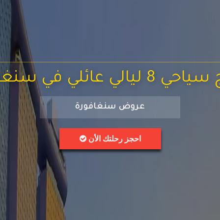
ليالي عائلي في سنغافورة
عروض سنغافورة
احجز رحلتك الأن