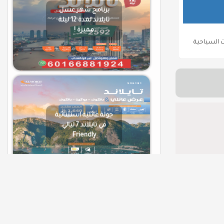
برنامج شهر عسل
تايلاند لمدة 12 ليلة
مميزة !
جولة عائلية استثنائية
في تايلاند 7 ليالي
Friendly
عروض فيتنام لعيد