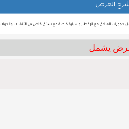
رح العرض
عرض يشمل