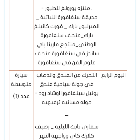
. منتزه يورونغ للطيور -
حديقة سنغافورة النباتية _
الميرليون بارك _ فورت كانينغ
بارك_متحف سنغافورة
الوطني_منتجع مارينا باي
ساندز في سنغافورة متحف
علوم الفن في سنغافورة
اليوم الرابع
التحرك من الفندق والذهاب
سيارة
في جولة سياحية فندق
متوسطة
يوتيل سينغافورا اوشاد رود -
عدد (1)
جوله مسائيه ترفيهيه
←
سفاري نايت الليليه _ رصيف
كلارك كاي وواجهة النهر