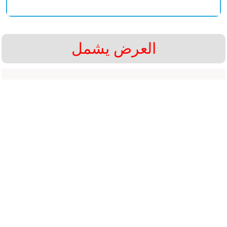
العرض يشمل
الإقامه مع الافطار .
الإستقبال و التوديع و التوصيلات بين المدن .
الجولات السياحية المذكورة بسائق خاص .
الطيران المحلي + تذاكر العبارة .
احدث العروض