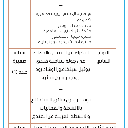
←
يونيفرسال ستوديوز سنغافورة
اکواریوم
متحف مدام توسو
متحف تريك أي سنغافورة
منتزه ميجا ادفنتشور
منتزه ادفنشر كوف ووتر بارك
اليوم
التحرك من الفندق والذهاب
سيارة
السابع
في جولة سياحية فندق
صغيرة
يوتيل سينغافورا اوشاد رود -
عدد (1)
يوم حر بدون سائق
←
يوم حر بدون سائق للاستمتاع
بالانشطة والفعاليات
والانشطة القريبة من الفندق
اليوم الثامن
التحرك من الفندق والتوصيل
سيارة