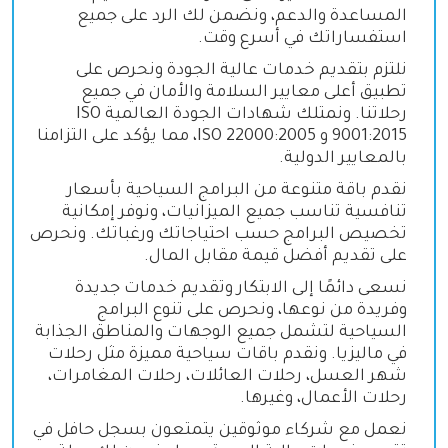
المساعدة والدعم، ونضمن لك الرد على جميع
استفساراتك في أسرع وقت.
نلتزم بتقديم خدمات عالية الجودة ونحرص على
تطبيق أعلى معايير السلامة والأمان في جميع
رحلاتنا. ونمتلك شهادات الجودة العالمية
ISO
9001:2015
و
ISO 22000:2005
، مما يؤكد على التزامنا
بالمعايير الدولية.
نقدم باقة متنوعة من البرامج السياحية بأسعار
تنافسية تناسب جميع الميزانيات، ونوفر إمكانية
تخصيص البرامج حسب احتياجاتك ورغباتك. ونحرص
على تقديم أفضل قيمة مقابل المال.
نسعى دائمًا إلى الابتكار وتقديم خدمات جديدة
وفريدة من نوعها، ونحرص على تنوع البرامج
السياحية لتشمل جميع الوجهات والمناطق الجذابة
في ماليزيا. ونقدم باقات سياحية مميزة مثل رحلات
شهر العسل، رحلات العائلات، رحلات المغامرات،
رحلات الأعمال، وغيرها.
نعمل مع شركاء موثوقين يتمتعون بسجل حافل في