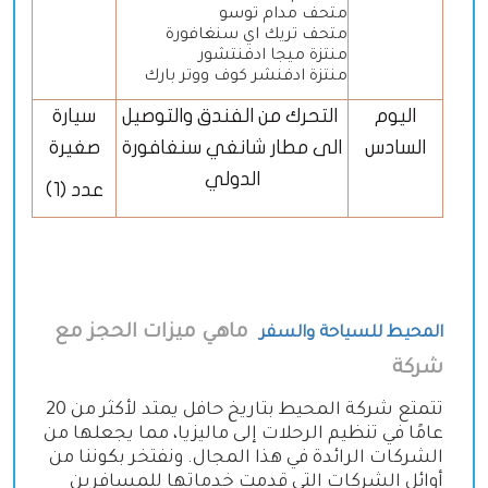
متحف مدام توسو
متحف تريك اي سنغافورة
منتزة ميجا ادفنتشور
منتزة ادفنشر كوف ووتر بارك
اليوم
التحرك من الفندق والتوصيل
سيارة
السادس
الى مطار شانغي سنغافورة
صغيرة
الدولي
عدد (1)
ماهي ميزات الحجز مع
المحيط للسياحة والسفر
شركة
تتمتع شركة المحيط بتاريخ حافل يمتد لأكثر من 20
عامًا في تنظيم الرحلات إلى ماليزيا، مما يجعلها من
الشركات الرائدة في هذا المجال. ونفتخر بكوننا من
أوائل الشركات التي قدمت خدماتها للمسافرين