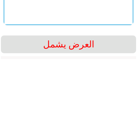
العرض يشمل
الإقامه مع الافطار .
الإستقبال و التوديع و التوصيلات بين المدن .
الجولات السياحية المذكورة بسائق خاص .
الطيران المحلي + تذاكر العبارة .