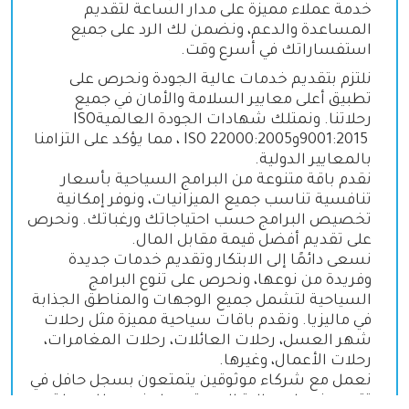
خدمة عملاء مميزة على مدار الساعة لتقديم
المساعدة والدعم، ونضمن لك الرد على جميع
استفساراتك في أسرع وقت
.
نلتزم بتقديم خدمات عالية الجودة ونحرص على
تطبيق أعلى معايير السلامة والأمان في جميع
رحلاتنا. ونمتلك شهادات الجودة العالمية
ISO
9001:2015
و
ISO 22000:2005
، مما يؤكد على التزامنا
بالمعايير الدولية
.
نقدم باقة متنوعة من البرامج السياحية بأسعار
تنافسية تناسب جميع الميزانيات، ونوفر إمكانية
تخصيص البرامج حسب احتياجاتك ورغباتك. ونحرص
على تقديم أفضل قيمة مقابل المال
.
نسعى دائمًا إلى الابتكار وتقديم خدمات جديدة
وفريدة من نوعها، ونحرص على تنوع البرامج
السياحية لتشمل جميع الوجهات والمناطق الجذابة
في ماليزيا. ونقدم باقات سياحية مميزة مثل رحلات
شهر العسل، رحلات العائلات، رحلات المغامرات،
رحلات الأعمال، وغيرها
.
نعمل مع شركاء موثوقين يتمتعون بسجل حافل في
تقديم خدمات عالية الجودة، مما يضمن لك رحلة