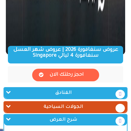
عروض سنغافورة 2026 | عروض شهر العسل
سنغافورة 4 ليالي Singapore
احجز رحلتك الان
الفنادق
الجولات السياحية
شرح العرض