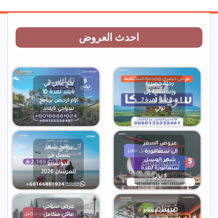
احدث العروض
رحلة حصرية
بكج عائلي في
وإستثنائية إلى
تايلند لمدة 10
سيرلانكا لمدة 7
ايام:ارخص برنامج
ليالي
سياحي تايلاند
عروض السفر
برنامج شهر
الى سنغافورة :
عسل في
شهر العسل
اندونيسيا
سنغافورة لمدة
للعرسان 2026
5 ليالي
عرض سياحي
عروض فيتنام
عائلي متكامل