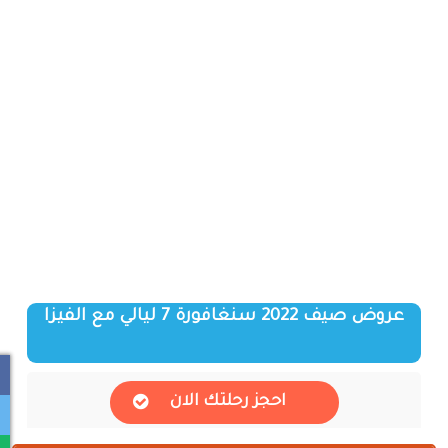
عروض صيف 2022 سنغافورة 7 ليالي مع الفيزا
احجز رحلتك الان